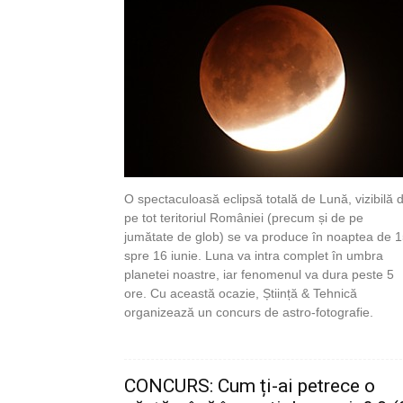
O spectaculoasă eclipsă totală de Lună, vizibilă 
pe tot teritoriul României (precum și de pe
jumătate de glob) se va produce în noaptea de 
spre 16 iunie. Luna va intra complet în umbra
planetei noastre, iar fenomenul va dura peste 5
ore. Cu această ocazie, Știință & Tehnică
organizează un concurs de astro-fotografie.
CONCURS: Cum ți-ai petrece o