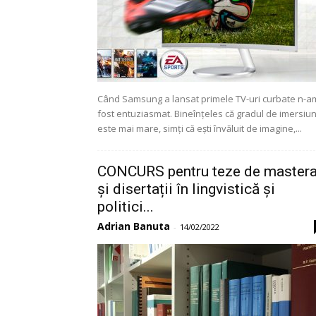
Când Samsung a lansat primele TV-uri curbate n-a
fost entuziasmat. Bineînțeles că gradul de imersiu
este mai mare, simți că ești învăluit de imagine,...
CONCURS pentru teze de mastera
și disertații în lingvistică și
politici...
Adrian Banuta
-
14/02/2022