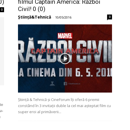
0)
filmul Captain America: Război
Civil! 0 (0)
0
Știință&Tehnică
0
-
10/05/2016
Știință & Tehnică și CineForum îți oferă 6 premii
te
constând în 3 invitații duble la cel mai așteptat film cu
u-
super eroi al primăverii...
u