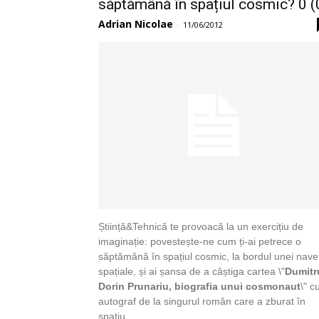
săptămână în spațiul cosmic? 0 (
Adrian Nicolae
-
11/06/2012
Știință&Tehnică te provoacă la un exercițiu de
imaginație: povestește-ne cum ți-ai petrece o
săptămână în spațiul cosmic, la bordul unei nave
spațiale, și ai șansa de a câștiga cartea \"
Dumitr
Dorin Prunariu, biografia unui cosmonaut
\" c
autograf de la singurul român care a zburat în
spațiu.