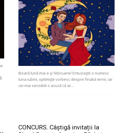
de
Bizară lună mai e şi februarie! Entuziaştii o numesc
15
luna iubirii, optimiştii vorbesc despre finalul iernii, iar
cei mai sensibili o acuză că ar...
CONCURS. Câștigă invitații la