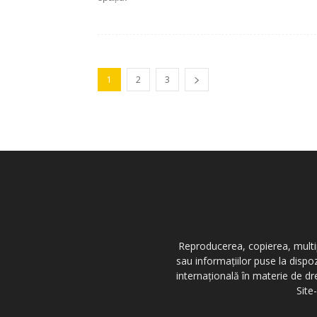
1
2
3
Reproducerea, copierea, multipl
sau informațiilor puse la dispo
internațională în materie de dr
Site