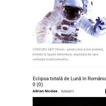
CONCURS S&T! Oferim - pentru tine și trei prieteni,
invitații la Space Adventure, expoziția de care
vorbește toată lumea!Ce...
Eclipsa totală de Lună în Români
0 (0)
Adrian Nicolae
-
10/06/2011