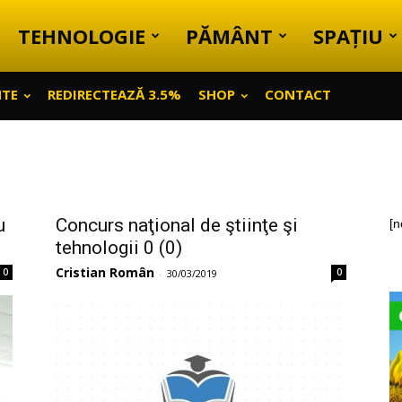
TEHNOLOGIE
PĂMÂNT
SPAȚIU
NTE
REDIRECTEAZĂ 3.5%
SHOP
CONTACT
u
Concurs naţional de ştiinţe şi
[n
tehnologii 0 (0)
Cristian Român
0
0
-
30/03/2019