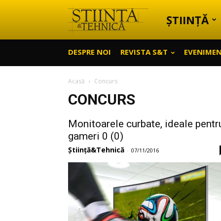
ȘTIINȚĂ
Știință
DESPRE NOI
REVISTA S&T
EVENIME
&
Acasă
Concurs
CONCURS
Tehnică
Monitoarele curbate, ideale pentr
gameri 0 (0)
Știință&Tehnică
-
07/11/2016