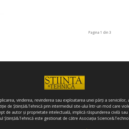
Pagina 1 din 3
icarea, vinderea, revinderea sau exploatarea unei părți a serviciilor, a
ziție de Știință&Tehnică prin intermediul site-ului într-un mod care vi
ept de autor și proprietate intelectuală, implică răspunderea civilă sau 
-ul Știință&Tehnică este gestionat de către Asociația Science&Techno