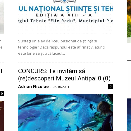
m
Sunteţi un elev de liceu pasionat de ştiinţă şi
ne
tehnologie? Dacă răspunsul este afirmativ, atunci
este bine să știți că Liceul...
t
CONCURS: Te invităm să
(re)descoperi Muzeul Antipa! 0 (0)
Adrian Nicolae
0
-
03/10/2011
0