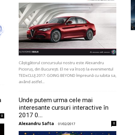
Câștigătorul concursului nostru este Alexandru
Picioruș, din București. El ne va însoți la evenimentul
TEDxCLUJ 2017: GOING BEYOND împreună cu iubita sa,
având astfel...
a
Unde putem urma cele mai
interesante cursuri interactive în
2017 0...
0
Alexandru Safta
0
-
01/02/2017