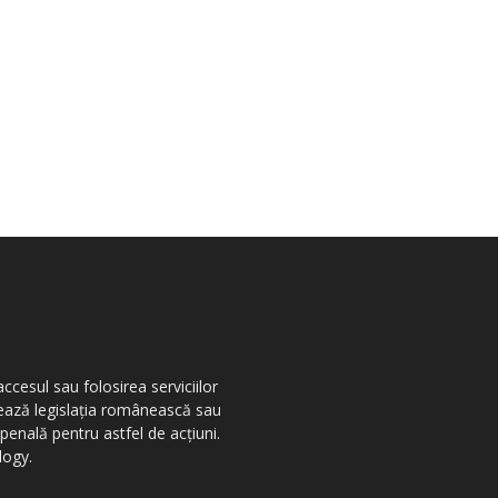
ccesul sau folosirea serviciilor
olează legislația românească sau
penală pentru astfel de acțiuni.
logy.