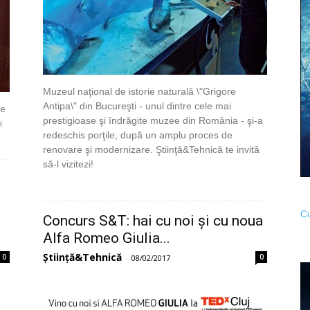
Muzeul naţional de istorie naturală \"Grigore
Antipa\" din Bucureşti - unul dintre cele mai
de
prestigioase şi îndrăgite muzee din România - şi-a
i
redeschis porţile, după un amplu proces de
renovare şi modernizare. Ştiinţă&Tehnică te invită
să-l vizitezi!
Cu
Concurs S&T: hai cu noi și cu noua
Alfa Romeo Giulia...
Știință&Tehnică
0
0
-
08/02/2017