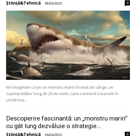
Știință&Tehnică
0
-
08/06/2025
Ni-l imaginăm ca pe un monstru marin însetat de sânge, un
superprădător lung de 20 de metri, care cutreieră oceanele în
urmărirea...
Descoperire fascinantă: un „monstru marin”
cu gât lung dezvăluie o strategie...
Știință&Tehnică
0
-
06/06/2025