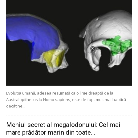
Evoluția umană, adesea rezumată ca o linie dreaptă de la
Australopithecus la Homo sapiens, este de fapt mult mai haotică
decât ne...
Meniul secret al megalodonului: Cel mai
mare prădător marin din toate...