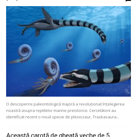
O descoperire paleontologică majoră a revoluționat înțelegerea
noastră asupra reptilelor marine preistorice. Cercetătorii au
identificat recent o nouă specie de plesiozaur, Traskasaura...
Această carotă de gheață veche de 5