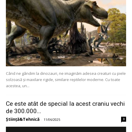
Când ne gândim la dinozauri, ne imaginăm adesea creaturi cu piele
solzoasă și maxilare rigide, similare reptilelor moderne. Cu toate
acestea, un...
Ce este atât de special la acest craniu vechi
de 300.000...
Știință&Tehnică
0
-
11/06/2025