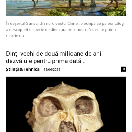
În deșertul Gansu, din nord-vestul Chinei, o echipă de paleontologi
a descoperit o specie de dinozaur necunoscută care ar putea
rescrie un...
Dinți vechi de două milioane de ani
dezvăluie pentru prima dată...
Știință&Tehnică
0
-
16/06/2025