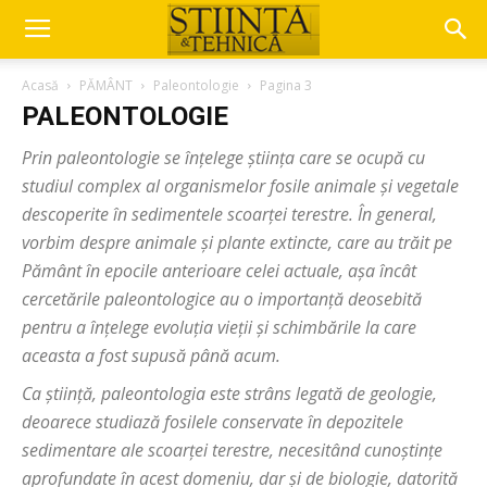
Acasă
PĂMÂNT
Paleontologie
Pagina 3
PALEONTOLOGIE
Prin paleontologie se înțelege știința care se ocupă cu
studiul complex al organismelor fosile animale și vegetale
descoperite în sedimentele scoarței terestre. În general,
vorbim despre animale și plante extincte, care au trăit pe
Pământ în epocile anterioare celei actuale, așa încât
cercetările paleontologice au o importanță deosebită
pentru a înțelege evoluția vieții și schimbările la care
aceasta a fost supusă până acum.
Ca știință, paleontologia este strâns legată de geologie,
deoarece studiază fosilele conservate în depozitele
sedimentare ale scoarței terestre, necesitând cunoștințe
aprofundate în acest domeniu, dar și de biologie, datorită