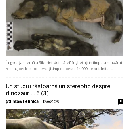
În gheața eternă a Siberiei, doi „căței” înghețați în timp au reapărut
recent, perfect conservați timp de peste 14.000 de ani. Inițial...
Un studiu răstoarnă un stereotip despre
dinozauri… 5 (3)
Știință&Tehnică
0
-
12/06/2025