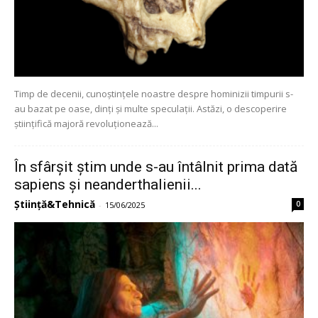
Timp de decenii, cunoștințele noastre despre hominizii timpurii s-
au bazat pe oase, dinți și multe speculații. Astăzi, o descoperire
științifică majoră revoluționează...
În sfârșit știm unde s-au întâlnit prima dată
sapiens și neanderthalienii...
Știință&Tehnică
0
-
15/06/2025