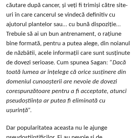
căutare după cancer, și veți fi trimiși către site-
uri în care cancerul se vindecă definitiv cu
ajutorul plantelor sau… cu bună dispoziție…
Trebuie să ai un bun antrenament, o rațiune
bine formată, pentru a putea alege, din noianul
de năzbâtii, acele informații care sunt susținute
de dovezi serioase. Cum spunea Sagan:
”Dacă
toată lumea ar înțelege că orice susținere din
domeniul cunoașterii are nevoie de dovezi
corespunzătoare pentru a fi acceptate, atunci
pseudoștiința ar putea fi eliminată cu
ușurință”.
Dar popularitatea aceasta nu le ajunge
pseudoștiințificilor. Ei au nevoie și de