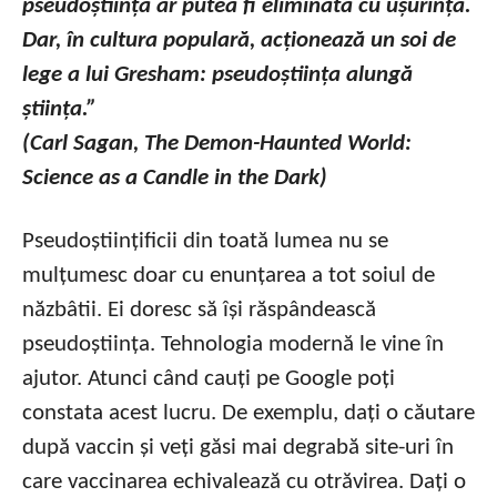
pseudoștiința ar putea fi eliminată cu ușurință.
Dar, în cultura populară, acționează un soi de
lege a lui Gresham: pseudoștiința alungă
știința.”
(Carl Sagan, The Demon-Haunted World:
Science as a Candle in the Dark)
Pseudoștiințificii din toată lumea nu se
mulțumesc doar cu enunțarea a tot soiul de
năzbâtii. Ei doresc să își răspândească
pseudoștiința. Tehnologia modernă le vine în
ajutor. Atunci când cauți pe Google poți
constata acest lucru. De exemplu, dați o căutare
după vaccin și veți găsi mai degrabă site-uri în
care vaccinarea echivalează cu otrăvirea. Dați o