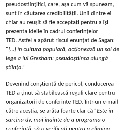
pseudoștiințifici, care, așa cum vă spuneam,
sunt în căutarea credibilității. Unii dintre ei
chiar au reușit să fie acceptați pentru a își
prezenta ideile în cadrul conferințelor
TED. Astfel a apărut riscul enunțat de Sagan:
”[…] în cultura populară, acționează un soi de
lege a lui Gresham: pseudoștiința alungă
știința.”
Devenind conștientă de pericol, conducerea
TED a ținut să stabilească reguli clare pentru
organizatorii de conferințe TED. Într-un e-mail
către aceștia, se arăta foarte clar că
”Este în
sarcina dv, mai înainte de a programa o
conferință, să o verificați pentru a elimina