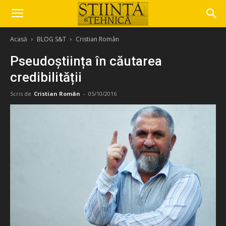
Acasă
BLOG S&T
Cristian Român
Pseudoștiința în căutarea
credibilității
Scris de
Cristian Român
-
05/10/2016