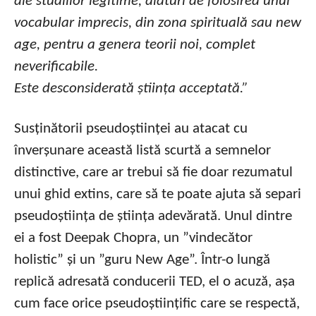
ale studiilor legitime, alături de folosirea unui
vocabular imprecis, din zona spirituală sau new
age, pentru a genera teorii noi, complet
neverificabile.
Este desconsiderată știința acceptată.”
Susținătorii pseudoștiinței au atacat cu
înverșunare această listă scurtă a semnelor
distinctive, care ar trebui să fie doar rezumatul
unui ghid extins, care să te poate ajuta să separi
pseudoștiința de știința adevărată. Unul dintre
ei a fost Deepak Chopra, un ”vindecător
holistic” și un ”guru New Age”. Într-o lungă
replică adresată conducerii TED, el o acuză, așa
cum face orice pseudoștiințific care se respectă,