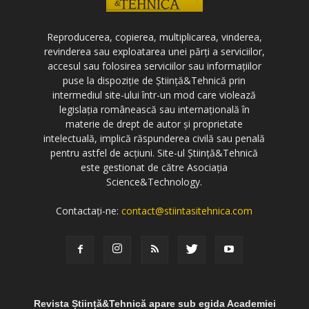
Reproducerea, copierea, multiplicarea, vinderea,
revinderea sau exploatarea unei părți a serviciilor,
accesul sau folosirea serviciilor sau informațiilor
puse la dispoziție de Știință&Tehnică prin
intermediul site-ului într-un mod care violează
legislația românească sau internațională în
materie de drept de autor și proprietate
intelectuală, implică răspunderea civilă sau penală
pentru astfel de acțiuni. Site-ul Știință&Tehnică
este gestionat de către Asociația
Science&Technology.
Contactați-ne:
contact@stiintasitehnica.com
Revista Știință&Tehnică apare sub egida Academiei