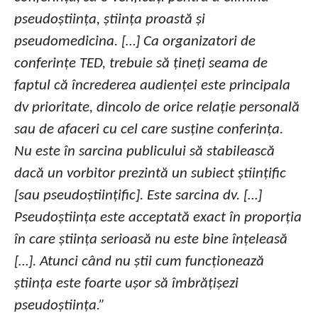
pseudoștiința, știința proastă și
pseudomedicina. […] Ca organizatori de
conferințe TED, trebuie să țineți seama de
faptul că încrederea audienței este principala
dv prioritate, dincolo de orice relație personală
sau de afaceri cu cel care susține conferința.
Nu este în sarcina publicului să stabilească
dacă un vorbitor prezintă un subiect științific
[sau pseudoștiințific]. Este sarcina dv. […]
Pseudoștiința este acceptată exact în proporția
în care știința serioasă nu este bine înțeleasă
[…]. Atunci când nu știi cum funcționează
știința este foarte ușor să îmbrățișezi
pseudoștiința.”