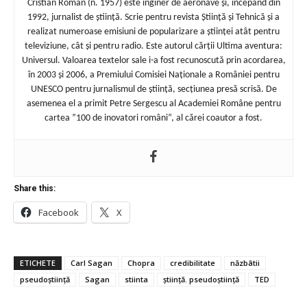
Cristian Român (n. 1957) este inginer de aeronave și, începând din
1992, jurnalist de știință. Scrie pentru revista Știință și Tehnică și a
realizat numeroase emisiuni de popularizare a științei atât pentru
televiziune, cât și pentru radio. Este autorul cărții Ultima aventura:
Universul. Valoarea textelor sale i-a fost recunoscută prin acordarea,
în 2003 și 2006, a Premiului Comisiei Naționale a României pentru
UNESCO pentru jurnalismul de știință, secțiunea presă scrisă. De
asemenea el a primit Petre Sergescu al Academiei Române pentru
cartea ”100 de inovatori români”, al cărei coautor a fost.
Share this:
Facebook
X
ETICHETE
Carl Sagan
Chopra
credibilitate
năzbâtii
pseudoștiință
Sagan
stiinta
știință. pseudoștiință
TED